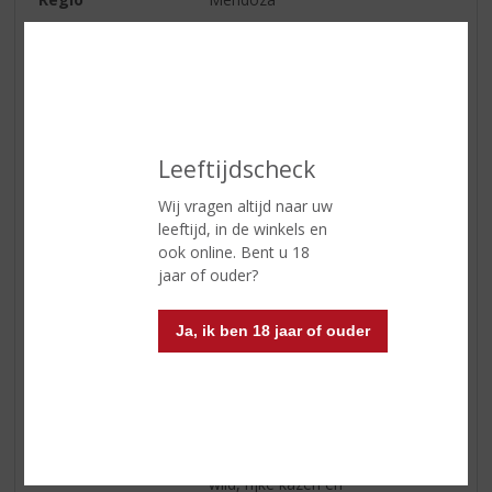
Druivensoort
Malbec
Inhoud
75 CL
Alcoholpercentage
14.5% vol
Soort wijn
Rood
Leeftijdscheck
Smaaktype Wijn
Stevig & Kruidig
Wij vragen altijd naar uw
leeftijd, in de winkels en
Kleur
donkerrood met donkerpaarse
ook online. Bent u 18
weerschijn
jaar of ouder?
Geur
opmerkelijk met zeer elegante
tonen van viooltjes, zwarte
Ja, ik ben 18 jaar of ouder
kersen en zoethout
Smaak
diep en rijk, met een goede
balans en fluweelzachte tannines.
Het hout is mooi geïntegreerd
Wijn-spijs
perfect bij een sappige steak,
wild, rijke kazen en