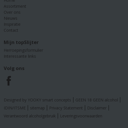
Home
Assortiment
Over ons
Nieuws
Inspiratie
Contact
Mijn topSlijter
Herroepingsformulier
Interessante links
Volg ons
F
a
Designed by YOOKY smart concepts
GEEN 18 GEEN alcohol
c
IDIN/ITSME
sitemap
Privacy Statement
Disclaimer
Verantwoord alcoholgebruik
Leveringsvoorwaarden
e