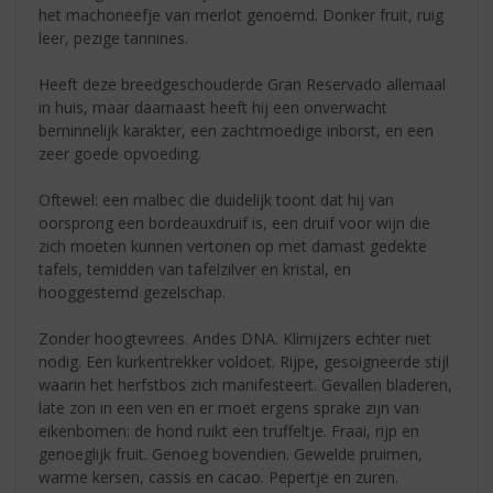
het machoneefje van merlot genoemd. Donker fruit, ruig
leer, pezige tannines.
Heeft deze breedgeschouderde Gran Reservado allemaal
in huis, maar daarnaast heeft hij een onverwacht
beminnelijk karakter, een zachtmoedige inborst, en een
zeer goede opvoeding.
Oftewel: een malbec die duidelijk toont dat hij van
oorsprong een bordeauxdruif is, een druif voor wijn die
zich moeten kunnen vertonen op met damast gedekte
tafels, temidden van tafelzilver en kristal, en
hooggestemd gezelschap.
Zonder hoogtevrees. Andes DNA. Klimijzers echter niet
nodig. Een kurkentrekker voldoet. Rijpe, gesoigneerde stijl
waarin het herfstbos zich manifesteert. Gevallen bladeren,
late zon in een ven en er moet ergens sprake zijn van
eikenbomen: de hond ruikt een truffeltje. Fraai, rijp en
genoeglijk fruit. Genoeg bovendien. Gewelde pruimen,
warme kersen, cassis en cacao. Pepertje en zuren.