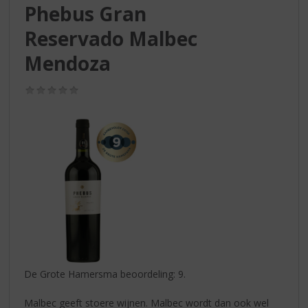
S
Phebus Gran
p
r
Reservado Malbec
i
Mendoza
n
g
n
(0,0
/
a
5)
a
r
d
e
n
a
v
i
g
a
t
De Grote Hamersma beoordeling: 9.
i
e
Malbec geeft stoere wijnen. Malbec wordt dan ook wel