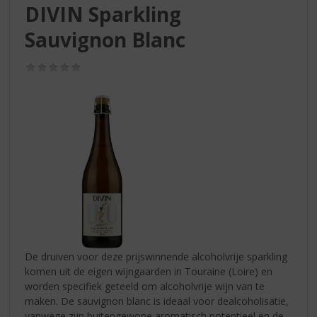
S
DIVIN Sparkling
p
r
Sauvignon Blanc
i
n
(0,0
g
/
5)
n
a
a
r
d
e
n
a
v
i
g
a
De druiven voor deze prijswinnende alcoholvrije sparkling
t
komen uit de eigen wijngaarden in Touraine (Loire) en
i
worden specifiek geteeld om alcoholvrije wijn van te
e
maken. De sauvignon blanc is ideaal voor dealcoholisatie,
vanwege zijn buitengewone aromatisch potentieel en de