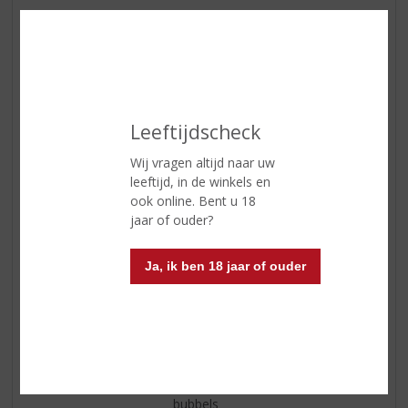
ETIKETINFORMATIE
Land van Herkomst
Frankrijk
Leeftijdscheck
Inhoud
75 CL
Wij vragen altijd naar uw
Alcoholpercentage
0% vol
leeftijd, in de winkels en
Soort wijn
Mousserend
ook online. Bent u 18
jaar of ouder?
Smaaktype Wijn
Fris & Droog
Kleur
lichtgeel van kleur
Ja, ik ben 18 jaar of ouder
Geur
appel, wit fruit (perzik, nectarine)
en tonen van passievrucht en
mango
Smaak
elegant en rond, en perfect in
balans door de verfrissende
bubbels