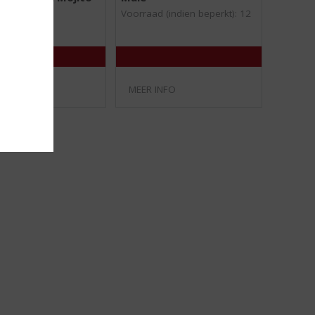
/
/
Voorraad (indien beperkt): 12
5
5
)
)
INFO
MEER INFO