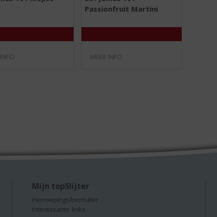
,
,
Passionfruit Martini
0
0
/
/
5
5
)
)
 INFO
MEER INFO
Mijn topSlijter
Herroepingsformulier
Interessante links