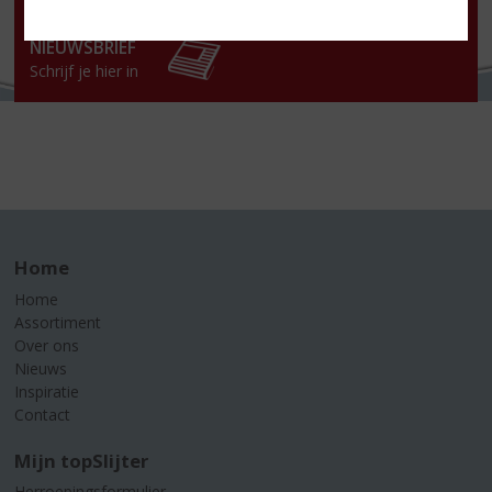
Za
:
10:00 tot 18:00 uur
Zo:
Gesloten!
NIEUWSBRIEF
Schrijf je hier in
Home
Home
Assortiment
Over ons
Nieuws
Inspiratie
Contact
Mijn topSlijter
Herroepingsformulier