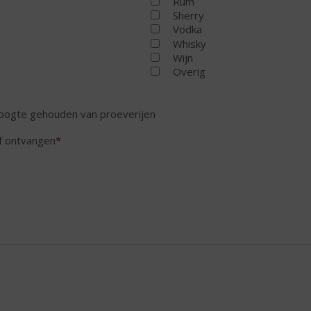
Rum
Sherry
Vodka
Whisky
Wijn
Overig
hoogte gehouden van proeverijen
ef ontvangen
*