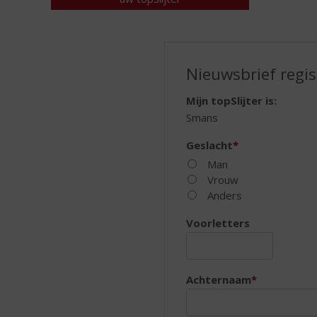
d
S
p
r
i
NIEUWSBRIEF
Nieuwsbrief regis
n
REGISTRATIE
g
Mijn topSlijter is:
n
Smans
a
a
Geslacht
*
r
Man
d
Vrouw
e
Anders
n
a
Voorletters
v
i
g
Achternaam
*
a
t
i